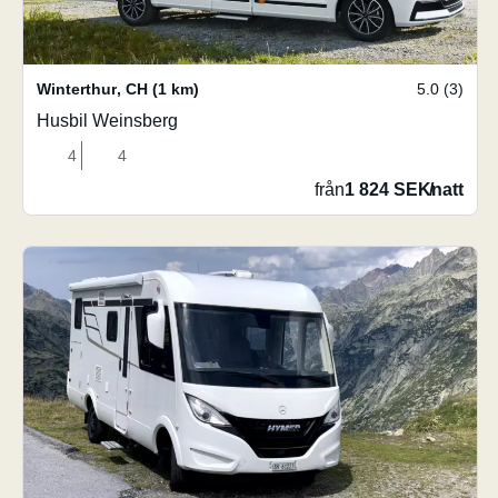
Winterthur
,
CH
(1 km)
5.0 (3)
Husbil Weinsberg
4
4
från
1 824 SEK
/
natt