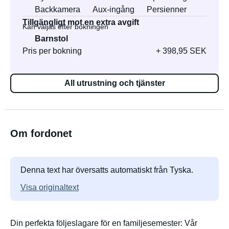
Backkamera
Aux-ingång
Persienner
Tillgängligt mot en extra avgift
Kan väljas efter bokningen
Barnstol
Pris per bokning
+ 398,95 SEK
All utrustning och tjänster
Om fordonet
Denna text har översatts automatiskt från Tyska.
Visa originaltext
Din perfekta följeslagare för en familjesemester: Vår