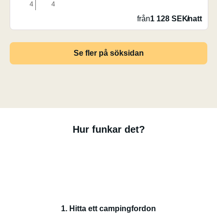
4
4
från
1 128 SEK
/
natt
Se fler på söksidan
Hur funkar det?
1. Hitta ett campingfordon