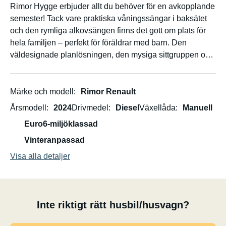
Rimor Hygge erbjuder allt du behöver för en avkopplande
semester! Tack vare praktiska våningssängar i baksätet
och den rymliga alkovsängen finns det gott om plats för
hela familjen – perfekt för föräldrar med barn. Den
väldesignade planlösningen, den mysiga sittgruppen och
det fullt utrustade köket gör resan bekväm och problemfri.
Bara hoppa in, kör iväg och njut av friheten!
Märke och modell
Rimor Renault
Årsmodell
2024
Drivmedel
Diesel
Växellåda
Manuell
Euro6-miljöklassad
Vinteranpassad
Visa alla detaljer
Inte riktigt rätt husbil/husvagn?