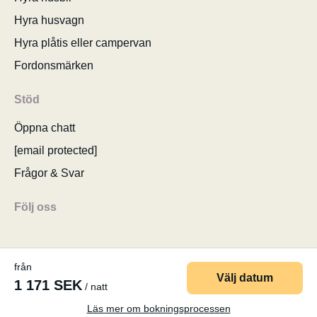
Hyra husvagn
Hyra plåtis eller campervan
Fordonsmärken
Stöd
Öppna chatt
[email protected]
Frågor & Svar
Följ oss
från
Välj datum
1 171 SEK
/ natt
© 2026 MyCamper AG
Användarvillkor
Personuppgifter
Företagsuppgifter
Sitemap
Ändra samtycke till cookies
Läs mer om bokningsprocessen