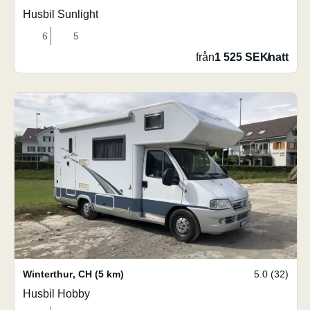
Husbil Sunlight
6
5
från
1 525 SEK
/
natt
Winterthur
,
CH
(5 km)
5.0 (32)
Husbil Hobby