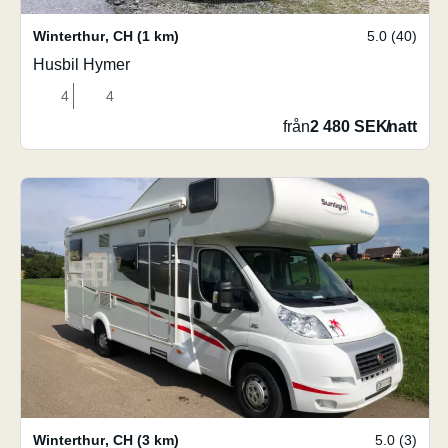
Winterthur
,
CH
(1 km)
5.0 (40)
Husbil Hymer
4
4
från
2 480 SEK
/
natt
Winterthur
,
CH
(3 km)
5.0 (3)