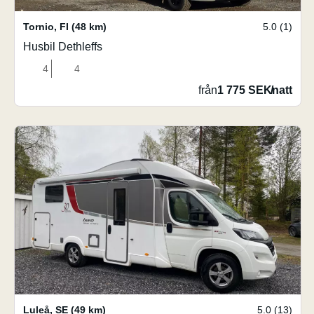
Tornio
,
FI
(48 km)
5.0 (1)
Husbil Dethleffs
4
4
från
1 775 SEK
/
natt
Luleå
,
SE
(49 km)
5.0 (13)