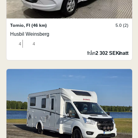
Tornio
,
FI
(46 km)
5.0 (2)
Husbil Weinsberg
4
4
från
2 302 SEK
/
natt