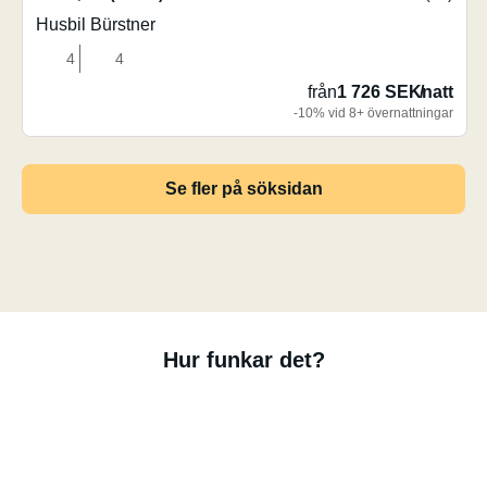
Husbil Bürstner
4
4
från
1 726 SEK
/
natt
-10% vid 8+ övernattningar
Se fler på söksidan
Hur funkar det?