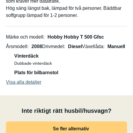
som kräver mer datatrafik.
Hög säng längst bak, lämpad för två personer. Bäddbar
soffgrupp lämpad för 1-2 personer.
Märke och modell
Hobby Hobby T 500 Gfsc
Årsmodell
2008
Drivmedel
Diesel
Växellåda
Manuell
Vinterdäck
Dubbade vinterdäck
Plats för bilbarnstol
Visa alla detaljer
Inte riktigt rätt husbil/husvagn?
Se fler alternativ