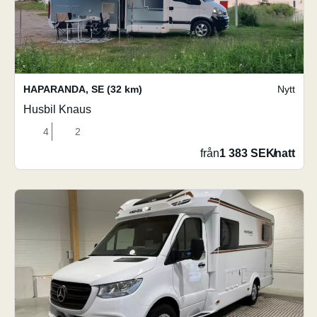
HAPARANDA
,
SE
(32 km)
Nytt
Husbil Knaus
4
2
från
1 383 SEK
/
natt