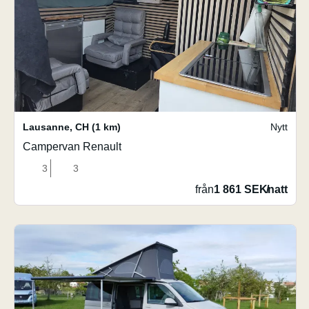
Lausanne
,
CH
(1 km)
Nytt
Campervan Renault
3
3
från
1 861 SEK
/
natt