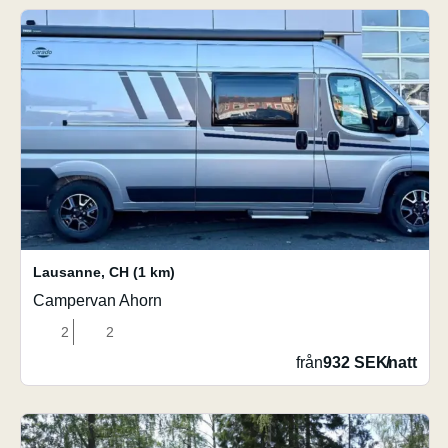
Lausanne
,
CH
(1 km)
Campervan Ahorn
2
2
från
932 SEK
/
natt