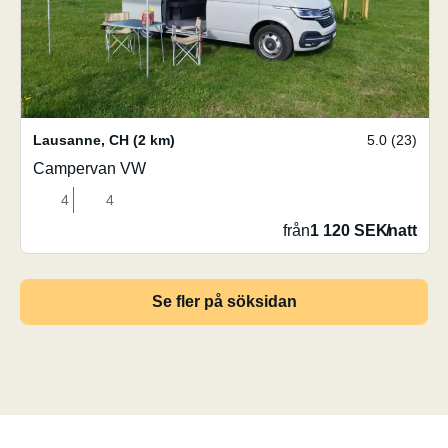
Lausanne
,
CH
(2 km)
5.0 (23)
Campervan VW
4
4
från
1 120 SEK
/
natt
Se fler på söksidan