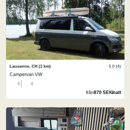
Lausanne
,
CH
(1 km)
5.0 (4)
Campervan VW
5
4
från
870 SEK
/
natt