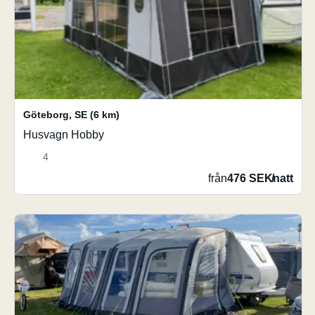
Göteborg
,
SE
(6 km)
Husvagn Hobby
4
från
476 SEK
/
natt