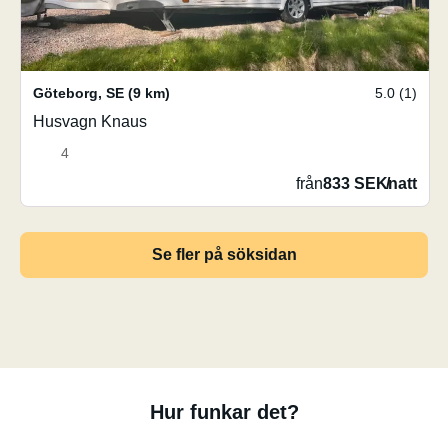
Göteborg
,
SE
(9 km)
5.0 (1)
Husvagn Knaus
4
från
833 SEK
/
natt
Se fler på söksidan
Hur funkar det?