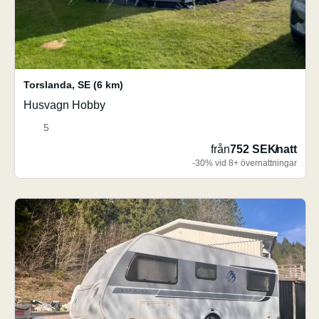
Torslanda
,
SE
(6 km)
Husvagn Hobby
5
från
752 SEK
/
natt
-30% vid 8+ övernattningar