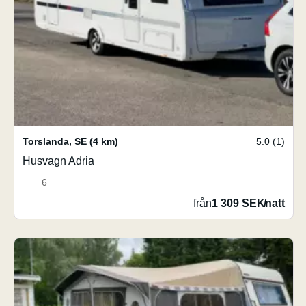
Torslanda
,
SE
(4 km)
5.0 (1)
Husvagn Adria
6
från
1 309 SEK
/
natt