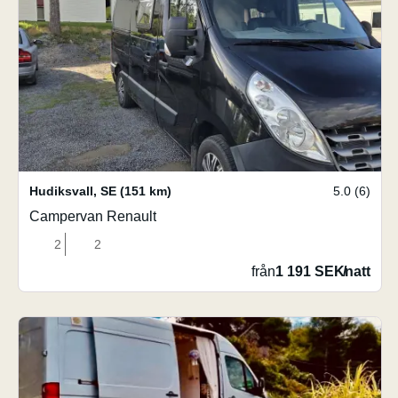
Hudiksvall
,
SE
(151 km)
5.0 (6)
Campervan Renault
2
2
från
1 191 SEK
/
natt