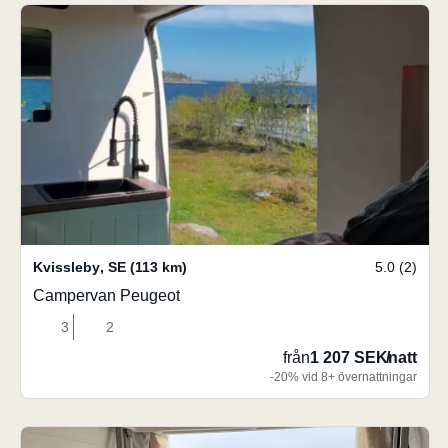
Kvissleby
,
SE
(113 km)
5.0 (2)
Campervan Peugeot
3
2
från
1 207 SEK
/
natt
-20% vid 8+ övernattningar