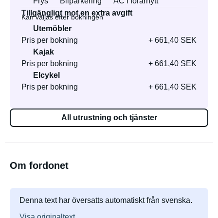
Frys
Bilparkering
AC i förarhytt
Tillgängligt mot en extra avgift
Kan väljas efter bokningen
Utemöbler
Pris per bokning
+ 661,40 SEK
Kajak
Pris per bokning
+ 661,40 SEK
Elcykel
Pris per bokning
+ 661,40 SEK
All utrustning och tjänster
Om fordonet
Denna text har översatts automatiskt från svenska.
Visa originaltext