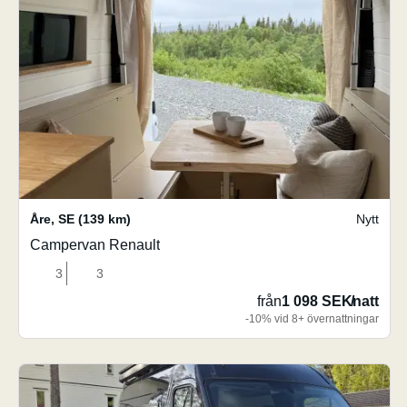
Åre
,
SE
(139 km)
Nytt
Campervan Renault
3
3
från
1 098 SEK
/
natt
-10% vid 8+ övernattningar