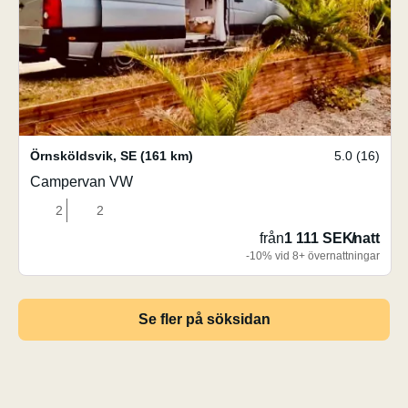
Örnsköldsvik
,
SE
(161 km)
5.0 (16)
Campervan VW
2
2
från
1 111 SEK
/
natt
-10% vid 8+ övernattningar
Se fler på söksidan