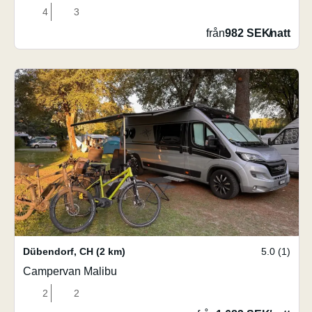
4
3
från
982 SEK
/
natt
Dübendorf
,
CH
(2 km)
5.0 (1)
Campervan Malibu
2
2