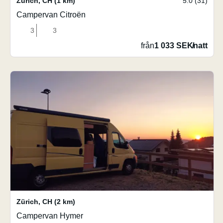
Zürich
,
CH
(1 km)
5.0 (31)
Campervan Citroën
3
3
från
1 033 SEK
/
natt
Zürich
,
CH
(2 km)
Campervan Hymer