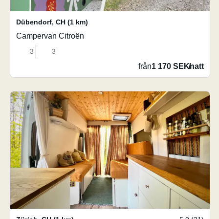
Dübendorf
,
CH
(1 km)
Campervan Citroën
3
3
från
1 170 SEK
/
natt