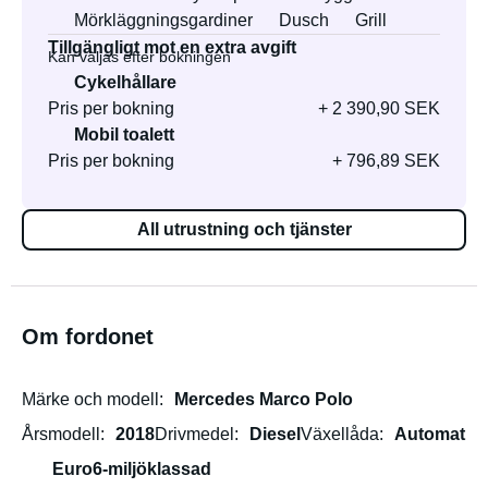
Mörkläggningsgardiner
Dusch
Grill
Tillgängligt mot en extra avgift
Kan väljas efter bokningen
Cykelhållare
Pris per bokning
+ 2 390,90 SEK
Mobil toalett
Pris per bokning
+ 796,89 SEK
All utrustning och tjänster
Om fordonet
Märke och modell
Mercedes Marco Polo
Årsmodell
2018
Drivmedel
Diesel
Växellåda
Automat
Euro6-miljöklassad