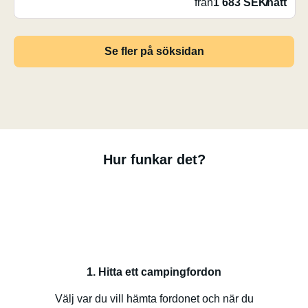
från
1 683 SEK
/
natt
Se fler på söksidan
Hur funkar det?
1. Hitta ett campingfordon
Välj var du vill hämta fordonet och när du