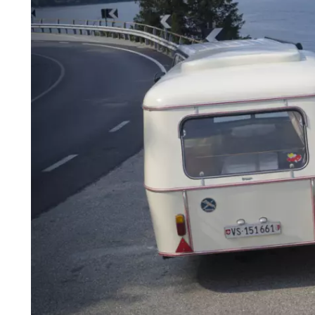
3 sovplatser
Körkort som krävs beror på dragfordon