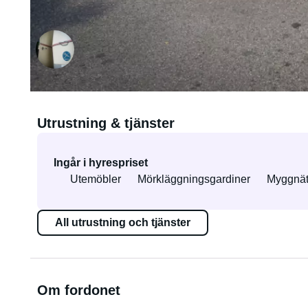
Hyrs ut av Raphael
Utrustning & tjänster
Ingår i hyrespriset
Utemöbler
Mörkläggningsgardiner
Myggnä
All utrustning och tjänster
Om fordonet