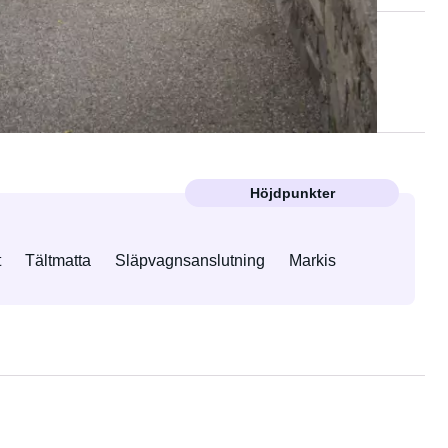
Höjdpunkter
t
Tältmatta
Släpvagnsanslutning
Markis