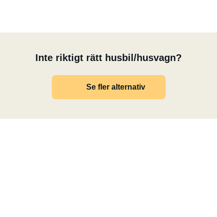
Inte riktigt rätt husbil/husvagn?
Se fler alternativ