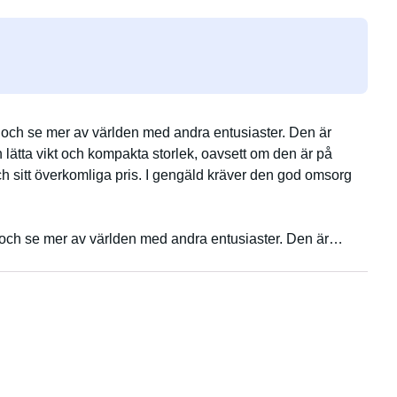
sa och se mer av världen med andra entusiaster. Den är
in lätta vikt och kompakta storlek, oavsett om den är på
och sitt överkomliga pris. I gengäld kräver den god omsorg
a och se mer av världen med andra entusiaster. Den är
n lätta vikt och kompakta storlek, oavsett om den är på vägen
tt överkomliga pris. I gengäld kräver den god omsorg och den
m oss och landet med annan passion. Vännen för sitt
slanka passion och komfort på vägen eller vid manövrering,
ätt har du kunnat bota och respetta in base alla età.