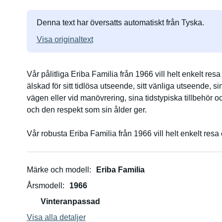
Denna text har översatts automatiskt från Tyska.
Visa originaltext
Vår pålitliga Eriba Familia från 1966 vill helt enkelt re
älskad för sitt tidlösa utseende, sitt vänliga utseende, s
vägen eller vid manövrering, sina tidstypiska tillbehör 
och den respekt som sin ålder ger.
Vår robusta Eriba Familia från 1966 vill helt enkelt res
älskad för sitt tidlösa utseende, sitt vänliga ansikte, si
eller vid manövrering, sina tidstypiska tillbehör och si
respekt som sin ålder ger.
Märke och modell
Eriba Familia
Årsmodell
1966
Den ädla Eriba-familjen från 1966 är inte densamma so
Vinteranpassad
utseende på samma gång, för sin eleganta stil, för sin 
för sina tidstypiska tillbehör och för sitt pris. På detta s
Visa alla detaljer