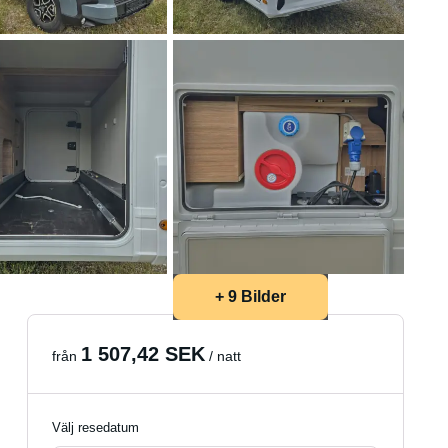
+ 9 Bilder
1 507,42 SEK
från
/ natt
Välj resedatum