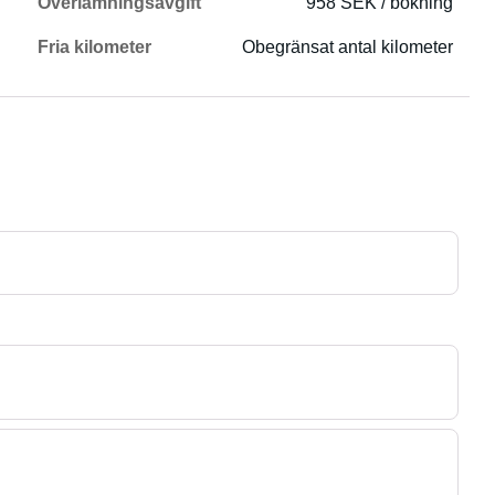
Överlämningsavgift
958 SEK / bokning
Fria kilometer
Obegränsat antal kilometer