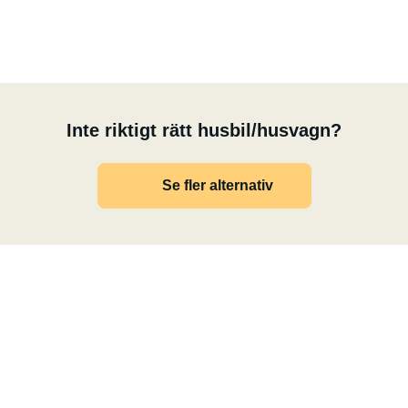
Inte riktigt rätt husbil/husvagn?
Se fler alternativ