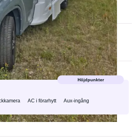
Höjdpunkter
ckkamera
AC i förarhytt
Aux-ingång