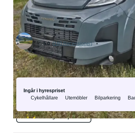
Direktbokning
Ingen väntan på ägaren. Bara boka, hoppa in och slappna av!
Hyrs ut av Hans Georg
Toppägare
5.0
(160 Recensioner)
Utrustning & tjänster
Ingår i hyrespriset
Cykelhållare
Utemöbler
Bilparkering
Ba
All utrustning och tjänster