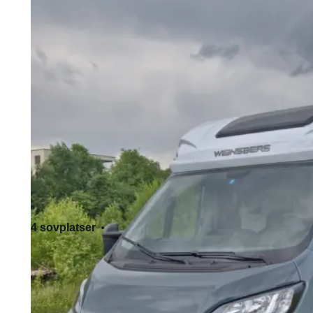
4 sovplatser
4 sittplatser
Standard körkort - Kat. B
Tillåter husdjur