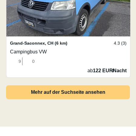
Grand-Saconnex
,
CH
(6 km)
4.3 (3)
Campingbus VW
9
0
ab
122 EUR
/
Nacht
Mehr auf der Suchseite ansehen