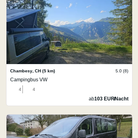
Chambesy
,
CH
(5 km)
5.0 (8)
Campingbus VW
4
4
ab
103 EUR
/
Nacht