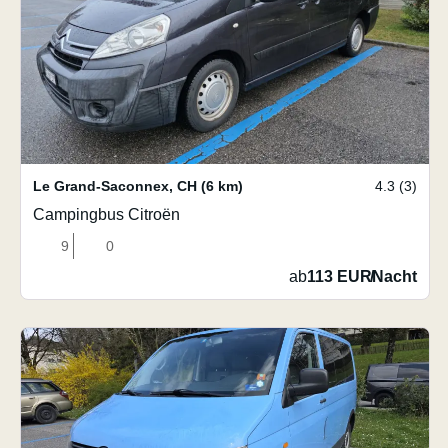
Le Grand-Saconnex
,
CH
(6 km)
4.3 (3)
Campingbus Citroën
9
0
ab
113 EUR
/
Nacht