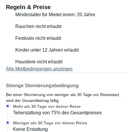
Utensilien)
Regeln & Preise
- Eine zweite große Schublade unter dem Bett, die bei
Mindestalter für Mieter:innen: 20 Jahre
Bedarf viel Stauraum bietet (z. B. für ein aufblasbares
Rauchen nicht erlaubt
Stand-Up-Paddleboard)
- Ein 160 cm langes Bett mit einer passenden Matratze
Festivals nicht erlaubt
- Stauraum neben dem Bett für Kleidung etc.
- Strahler über dem Bett
Kinder unter 12 Jahren erlaubt
- Eine Plane zum Abdecken der Küche bei Bedarf
Haustiere nicht erlaubt
- Ein Zelt als Sonnenschutz
Alle Mietbedingungen anzeigen
- Eine Zusatzbatterie zum Betrieb des Kühlers und zum
Laden von Mobiltelefonen
- Drehsitze
Strenge Stornierungsbedingung
- GPS
Bei einer Stornierung von weniger als 30 Tage vor Reisestart,
- Ein Tisch und zwei Stühle
wird der Gesamtbetrag fällig.
- Ein Fahrradträger (für 2 Fahrräder)
Mehr als 30 Tage vor deiner Reise
- Eine Solarleuchte für den Außenbereich
Teilerstattung von 75% des Gesamtpreises
Weniger als 30 Tage vor deiner Reise
Keine Erstattung