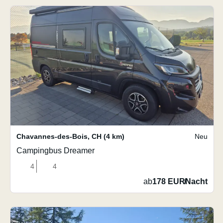
Chavannes-des-Bois
,
CH
(4 km)
Neu
Campingbus Dreamer
4
4
ab
178 EUR
/
Nacht