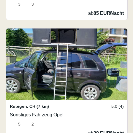
3
3
ab
85 EUR
/
Nacht
Rubigen
,
CH
(7 km)
5.0 (4)
Sonstiges Fahrzeug Opel
5
2