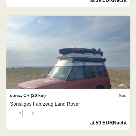
ab
39 EUR
/
Nacht
spiez
,
CH
(20 km)
Neu
Sonstiges Fahrzeug Land Rover
2
2
ab
59 EUR
/
Nacht