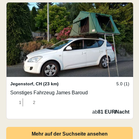
Jegenstorf
,
CH
(23 km)
5.0 (1)
Sonstiges Fahrzeug James Baroud
1
2
ab
81 EUR
/
Nacht
Mehr auf der Suchseite ansehen