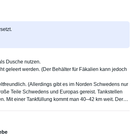
setzt.
ls Dusche nutzen.
ht geleert werden. (Der Behälter für Fäkalien kann jedoch
ltfreundlich. (Allerdings gibt es im Norden Schwedens nur
große Teile Schwedens und Europas gereist. Tankstellen
en. Mit einer Tankfüllung kommt man 40–42 km weit. Der
oppelbett umbauen. Geeignet für zwei Erwachsene und ein
chrank kann ein schmaler Hocker platziert werden.
iebe