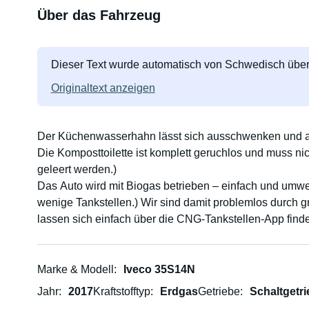
Über das Fahrzeug
Dieser Text wurde automatisch von Schwedisch über
Originaltext anzeigen
Der Küchenwasserhahn lässt sich ausschwenken und a
Die Komposttoilette ist komplett geruchlos und muss nic
geleert werden.)
Das Auto wird mit Biogas betrieben – einfach und umwe
wenige Tankstellen.) Wir sind damit problemlos durch 
lassen sich einfach über die CNG-Tankstellen-App find
13-Liter-Tank ist vorhanden.
Der Schlafbereich lässt sich zu einem ausziehbaren D
kleines Kind.
Marke & Modell
Iveco 35S14N
Im Sitzbereich befinden sich zwei Sitze. Vor dem Kühls
Jahr
2017
Kraftstofftyp
Erdgas
Getriebe
Schaltgetr