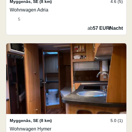
Myggenäs
,
SE
(8 km)
4.6 (5)
Wohnwagen Adria
5
ab
57 EUR
/
Nacht
Myggenäs
,
SE
(8 km)
5.0 (1)
Wohnwagen Hymer