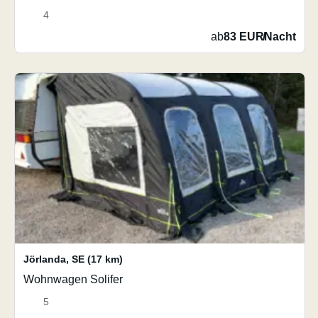
4
ab
83 EUR
/
Nacht
Jörlanda
,
SE
(17 km)
Wohnwagen Solifer
5