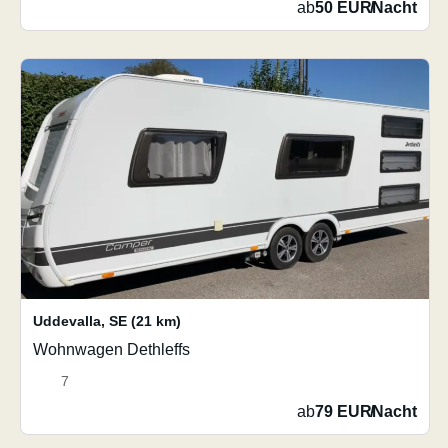
ab
50 EUR
/
Nacht
Uddevalla
,
SE
(21 km)
Wohnwagen Dethleffs
7
ab
79 EUR
/
Nacht