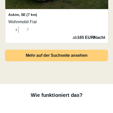
Askim
,
SE
(7 km)
Wohnmobil Fiat
4
7
ab
165 EUR
/
Nacht
Mehr auf der Suchseite ansehen
Wie funktioniert das?