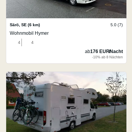
Särö
,
SE
(6 km)
5.0 (7)
Wohnmobil Hymer
4
4
ab
176 EUR
/
Nacht
-10% ab 8 Nächten