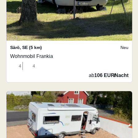
Särö
,
SE
(5 km)
Neu
Wohnmobil Frankia
4
4
ab
106 EUR
/
Nacht