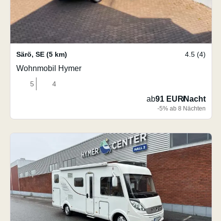
Särö
,
SE
(5 km)
4.5 (4)
Wohnmobil Hymer
5
4
ab
91 EUR
/
Nacht
-5% ab 8 Nächten