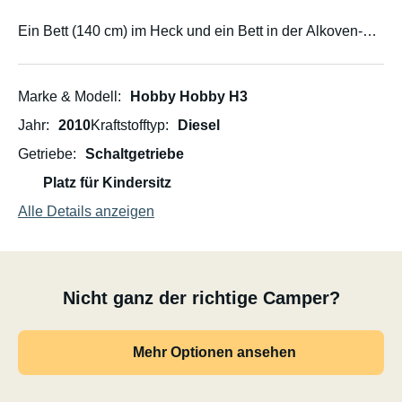
Ein Bett (140 cm) im Heck und ein Bett in der Alkoven-
Schlafecke (ca. 160 cm).
Fahrradträger für 4 Fahrräder.
Marke & Modell
Hobby Hobby H3
Jahr
2010
Kraftstofftyp
Diesel
Getriebe
Schaltgetriebe
Platz für Kindersitz
Alle Details anzeigen
Nicht ganz der richtige Camper?
Mehr Optionen ansehen