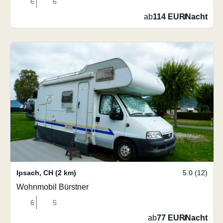
6
6
ab
114 EUR
/
Nacht
Ipsach
,
CH
(2 km)
5.0 (12)
Wohnmobil Bürstner
6
5
ab
77 EUR
/
Nacht