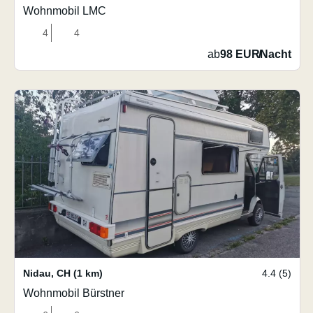
Wohnmobil LMC
4
4
ab
98 EUR
/
Nacht
Nidau
,
CH
(1 km)
4.4 (5)
Wohnmobil Bürstner