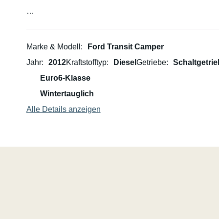
Mieten Sie einen praktischen, voll ausgestatteten Camp
Roadtrips in Nordnorwegen, Wochenendausflüge, Vanli
Marke & Modell
Ford Transit Camper
Ford Transit Custom, Baujahr 2012, 2,2-Liter-Dieselmot
Jahr
2012
Kraftstofftyp
Diesel
Getriebe
Schaltgetrie
Schaltgetriebe, Frontantrieb
Euro6-Klasse
Länge 497 cm · Breite 203 cm
3 Sitzplätze · 2 Schlafplätze (Doppelbett)
Wintertauglich
Gut gepflegt, kürzlich EU-Zulassung erhalten, mit neu
Alle Details anzeigen
Küche
Doppelbrenner-Gasherd
Spüle mit Kaltwasseranschluss
Kühlschrank
Dunstabzugshaube
LED-Beleuchtung
Schubladen und Schränke