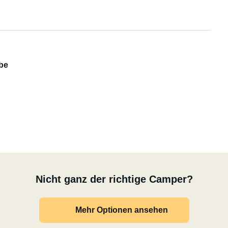
ervan auf Basis des Ford Transit Custom – perfekt für
fe oder längere Reisen. Fahrzeug
or, 100 PS
be
en Bremsen und Turbolader
Nicht ganz der richtige Camper?
Mehr Optionen ansehen