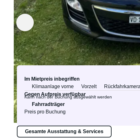
Vermietet von Etienne
Die Identitätsprüfung erfolgt bei der
ersten Buchungsanfrage
Ausstattung & Services
Im Mietpreis inbegriffen
Klimaanlage vorne
Vorzelt
Rückfahrkamer
Gegen Aufpreis verfügbar
Kann nach der Buchung ausgewählt werden
Fahrradträger
Preis pro Buchung
Gesamte Ausstattung & Services