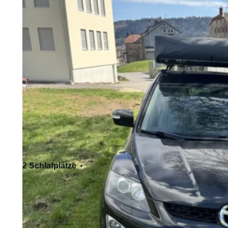
2 Schlafplätze
5 Sitzplätze
Standardführerschein - Kat. B