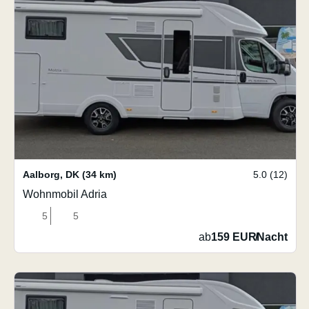
Aalborg
,
DK
(34 km)
5.0 (12)
Wohnmobil Adria
5
5
ab
159 EUR
/
Nacht