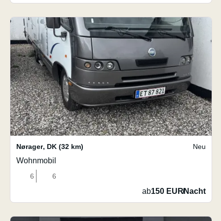
Nørager
,
DK
(32 km)
Neu
Wohnmobil
6
6
ab
150 EUR
/
Nacht