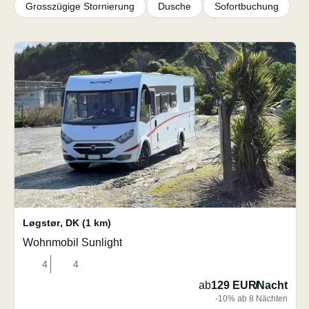
Grosszügige Stornierung
Dusche
Sofortbuchung
Løgstør
,
DK
(1 km)
Wohnmobil Sunlight
4
4
ab
129 EUR
/
Nacht
-10% ab 8 Nächten