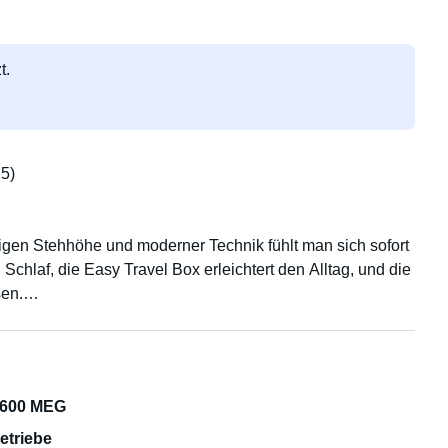
t.
5)
igen Stehhöhe und moderner Technik fühlt man sich sofort
chlaf, die Easy Travel Box erleichtert den Alltag, und die
sen.
 600 MEG
oren, Navigationssystem, automatischen Abstandhalter,
etriebe