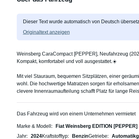
Dieser Text wurde automatisch von Deutsch übersetz
Originaltext anzeigen
Weinsberg CaraCompact [PEPPER], Neufahrzeug (202
Kompakt, komfortabel und voll ausgestattet.☀️
Mit viel Stauraum, bequemen Sitzplätzen, einer geräum
wohl. Die hochwertige Matratzen sorgen für erholsamen S
clevere Innenraumaufteilung schafft Platz für lange Rei
⭐AUSSTATTUNG & HIGHLIGHTS
Das Fahrzeug wird von einem Unternehmen vermietet
• 2 Schlafplätze mit Betterweiterung zur Liegewiese
Marke & Modell
Fiat Weinsberg EDITION [PEPPER]
• Luxuriöser Fahrkomfort mit Rückfahrkamera, Parksens
Tempomat, u.v.m.
Jahr
2024
Kraftstofftyp
Benzin
Getriebe
Automatikg