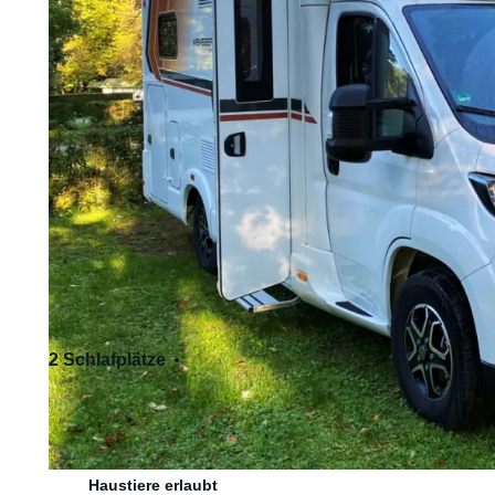
2 Schlafplätze
4 Sitzplätze
Standardführerschein - Kat. B
Haustiere erlaubt