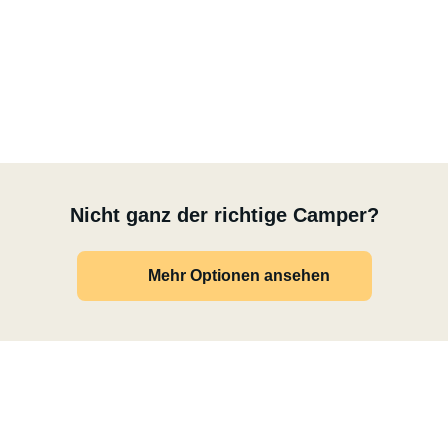
pingtisch & Stühle, große Dachhaube mit Insektenschutz
, multiple (USB-)Steckdosen
k, 3-Flammen-Herd und Kühlschrank mit separatem
ken und Dusche fester, ausklappbarer Duschtür – kein
g
Nicht ganz der richtige Camper?
Mehr Optionen ansehen