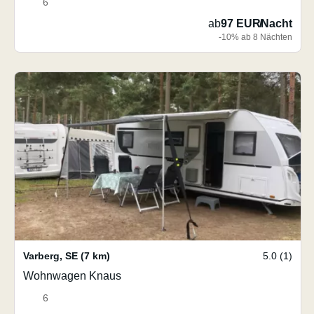
6
ab
97 EUR
/
Nacht
-10% ab 8 Nächten
Varberg
,
SE
(7 km)
5.0 (1)
Wohnwagen Knaus
6