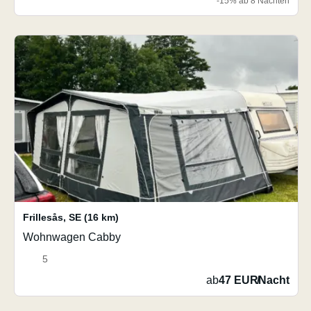
-15% ab 8 Nächten
Frillesås
,
SE
(16 km)
Wohnwagen Cabby
5
ab
47 EUR
/
Nacht