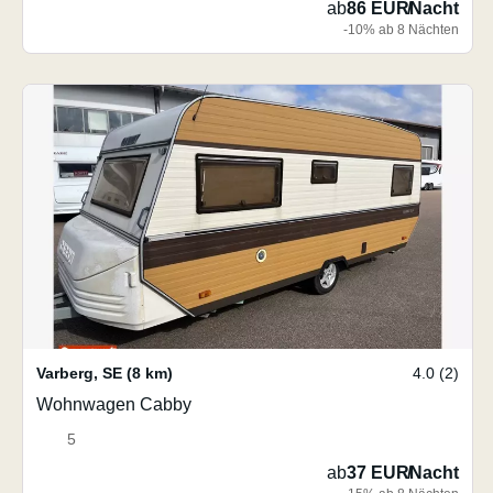
ab
86 EUR
/
Nacht
-10% ab 8 Nächten
Varberg
,
SE
(8 km)
4.0 (2)
Wohnwagen Cabby
5
ab
37 EUR
/
Nacht