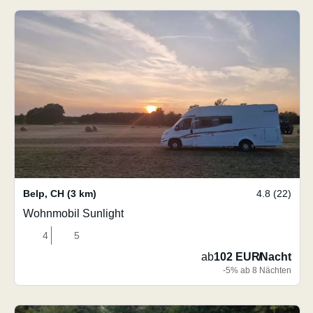
Belp
,
CH
(3 km)
4.8 (22)
Wohnmobil Sunlight
4
5
ab
102 EUR
/
Nacht
-5% ab 8 Nächten