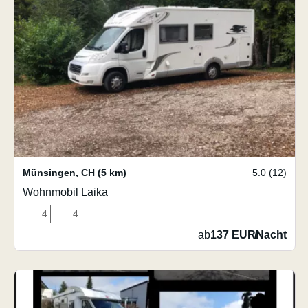
Münsingen
,
CH
(5 km)
5.0 (12)
Wohnmobil Laika
4
4
ab
137 EUR
/
Nacht