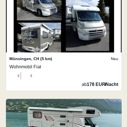
Münsingen
,
CH
(5 km)
Neu
Wohnmobil Fiat
4
4
ab
178 EUR
/
Nacht