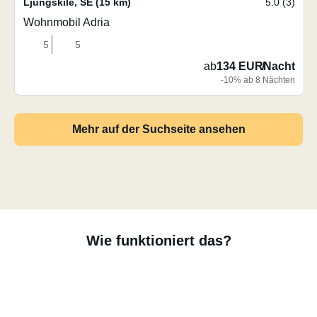
Ljungskile
,
SE
(15 km)
5.0 (3)
Wohnmobil Adria
5
5
ab
134 EUR
/
Nacht
-10% ab 8 Nächten
Mehr auf der Suchseite ansehen
Wie funktioniert das?