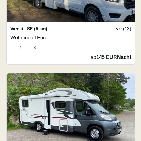
Varekil
,
SE
(9 km)
5.0 (13)
Wohnmobil Ford
4
3
ab
145 EUR
/
Nacht