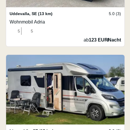
Uddevalla
,
SE
(13 km)
5.0 (3)
Wohnmobil Adria
5
5
ab
123 EUR
/
Nacht