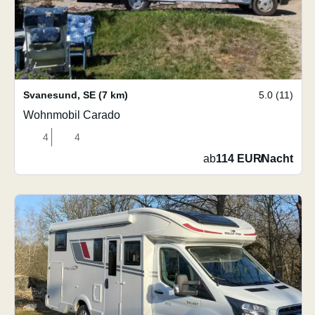
Svanesund
,
SE
(7 km)
5.0 (11)
Wohnmobil Carado
4
4
ab
114 EUR
/
Nacht