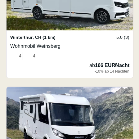
Winterthur
,
CH
(1 km)
5.0 (3)
Wohnmobil Weinsberg
4
4
ab
166 EUR
/
Nacht
-10% ab 14 Nächten