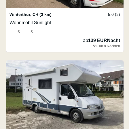
Winterthur
,
CH
(3 km)
5.0 (3)
Wohnmobil Sunlight
6
5
ab
139 EUR
/
Nacht
-15% ab 8 Nächten