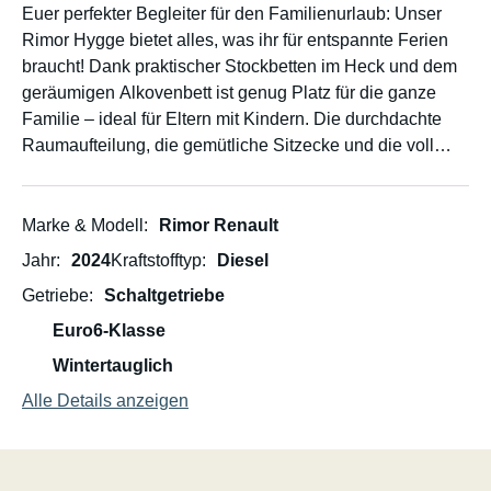
Euer perfekter Begleiter für den Familienurlaub: Unser
Rimor Hygge bietet alles, was ihr für entspannte Ferien
braucht! Dank praktischer Stockbetten im Heck und dem
geräumigen Alkovenbett ist genug Platz für die ganze
Familie – ideal für Eltern mit Kindern. Die durchdachte
Raumaufteilung, die gemütliche Sitzecke und die voll
ausgestattete Küche machen das Reisen komfortabel
und unkompliziert. Einfach einsteigen, losfahren und die
Freiheit genießen!
Marke & Modell
Rimor Renault
Jahr
2024
Kraftstofftyp
Diesel
Getriebe
Schaltgetriebe
Euro6-Klasse
Wintertauglich
Alle Details anzeigen