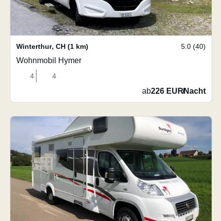
Winterthur
,
CH
(1 km)
5.0 (40)
Wohnmobil Hymer
4
4
ab
226 EUR
/
Nacht