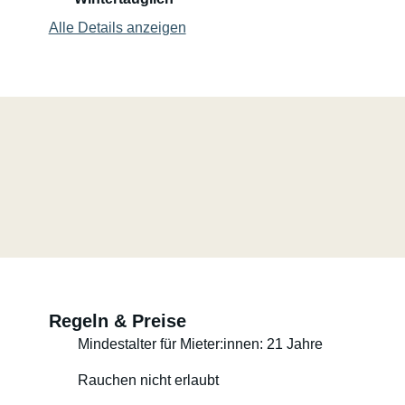
Zusätzlich profitierst du von einer Vollkaskoversicher
Alle Details anzeigen
sorgenfrei reisen kannst.
Wohnzimmer:
- Eine gemütliche U-förmige Sitzgruppe
- Praktische Stauräume unter den Sitzbänken und in 
- Beleuchtung für eine angenehme Atmosphäre im Inn
- Hochwertige Kunststofffenster sowie eine Dachhaube 
- 230-V-Steckdosen
Bett:
Das Bett ist flexibel und clever gestaltet. Es wird du
geschaffen. Sobald die Tischplatte abgesenkt und die P
grosses und bequemes Bett (Liegefläche ca. 175 x 200 c
Regeln & Preise
Erwachsene oder eine kleine Familie
Mindestalter für Mieter:innen: 21 Jahre
Küche:
Rauchen nicht erlaubt
Die Küche ist kompakt und funktional gestaltet, um auf