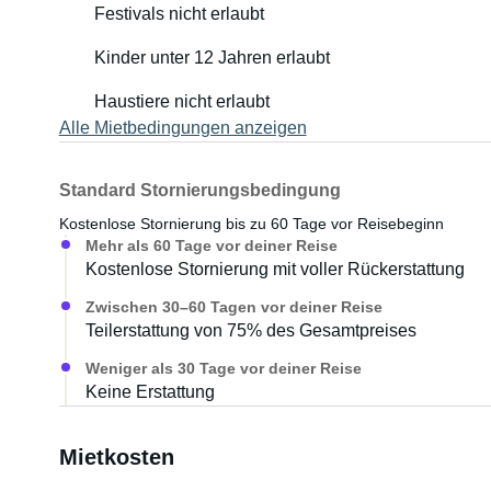
Festivals nicht erlaubt
Zubereitung von Mahlzeiten bereitzustellen.
Kinder unter 12 Jahren erlaubt
- Kochfeld: Ein 2-Flammen-Gaskocher
- Eine Edelstahlspüle
Haustiere nicht erlaubt
- Kühlschrank: 60 Litern Volumen und Gefrierfach um Lebensmittel frisch zu halten.
Alle Mietbedingungen anzeigen
Veloträger:
Standard Stornierungsbedingung
- Der TaB 320 ist mit einem Fahrradträger ausgestattet, 
Kostenlose Stornierung bis zu 60 Tage vor Reisebeginn
- Position: Ist auf der Deichsel des Wohnwagens montier
Mehr als 60 Tage vor deiner Reise
- Tragfähigkeit: Maximale Zuladung von 30 kg.
Kostenlose Stornierung mit voller Rückerstattung
Anhängerprüfung:
Zwischen 30–60 Tagen vor deiner Reise
Mit einem Führerschein der Kategorie B kannst du los
Teilerstattung von 75% des Gesamtpreises
Wohnwagen unter 3,5 Tonnen bleibt, dies sollte mit dem
Weniger als 30 Tage vor deiner Reise
Keine Erstattung
Bei Fragen helfen wir gerne weiter und freuen uns auf
Mietkosten