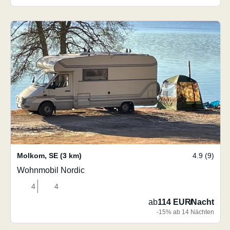
Molkom
,
SE
(3 km)
4.9 (9)
Wohnmobil Nordic
4
4
ab
114 EUR
/
Nacht
-15% ab 14 Nächten