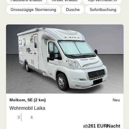
Grosszügige Stornierung
Dusche
Sofortbuchung
Molkom
,
SE
(2 km)
Neu
Wohnmobil Laika
3
4
ab
261 EUR
/
Nacht