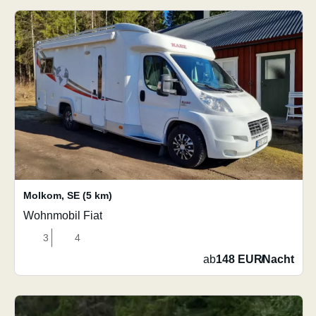
Molkom
,
SE
(5 km)
Wohnmobil Fiat
3
4
ab
148 EUR
/
Nacht