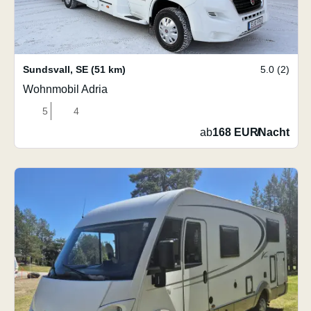
Sundsvall
,
SE
(51 km)
5.0 (2)
Wohnmobil Adria
5
4
ab
168 EUR
/
Nacht