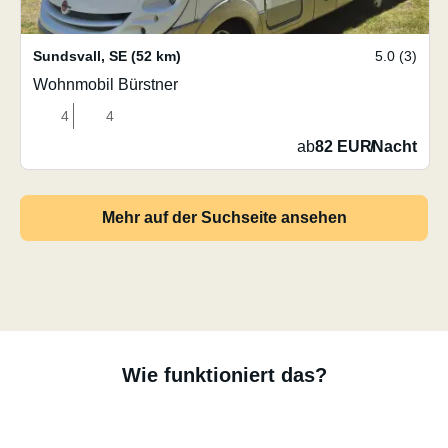
Sundsvall
,
SE
(52 km)
5.0 (3)
Wohnmobil Bürstner
4
4
ab
82 EUR
/
Nacht
Mehr auf der Suchseite ansehen
Wie funktioniert das?