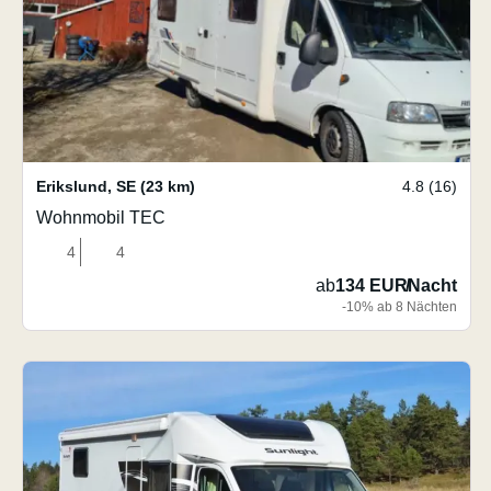
Erikslund
,
SE
(23 km)
4.8 (16)
Wohnmobil TEC
4
4
ab
134 EUR
/
Nacht
-10% ab 8 Nächten