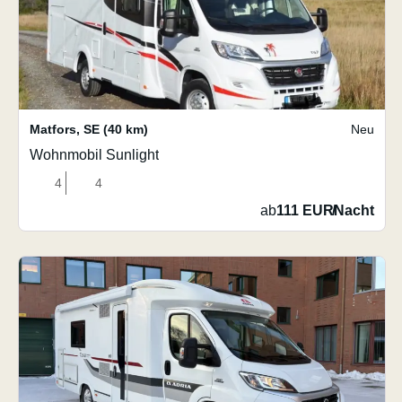
Matfors
,
SE
(40 km)
Neu
Wohnmobil Sunlight
4
4
ab
111 EUR
/
Nacht