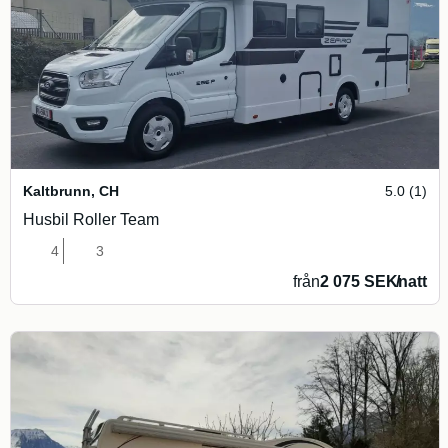
Kaltbrunn
,
CH
5.0 (1)
Husbil Roller Team
4
3
från
2 075 SEK
/
natt