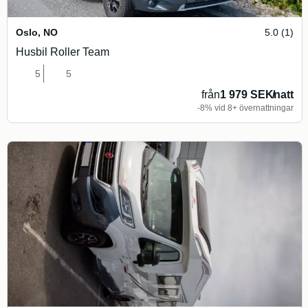
Oslo
,
NO
5.0 (1)
Husbil Roller Team
5
5
från
1 979 SEK
/
natt
-8% vid 8+ övernattningar