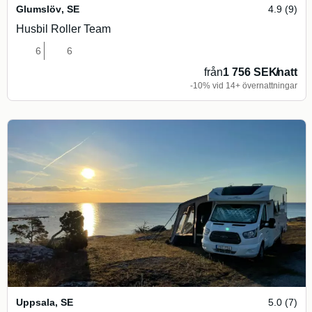
Glumslöv
,
SE
4.9 (9)
Husbil Roller Team
6
6
från
1 756 SEK
/
natt
-10% vid 14+ övernattningar
Uppsala
,
SE
5.0 (7)