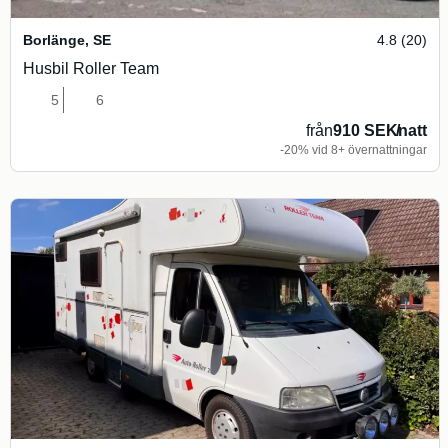
Borlänge
,
SE
4.8 (20)
Husbil Roller Team
5
6
från
910 SEK
/
natt
-20% vid 8+ övernattningar