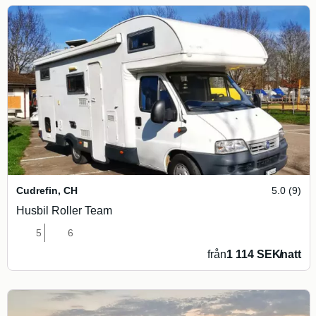
Cudrefin
,
CH
5.0 (9)
Husbil Roller Team
5
6
från
1 114 SEK
/
natt