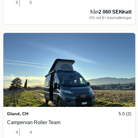
5
5
från
2 060 SEK
/
natt
-5% vid 8+ övernattningar
Gland
,
CH
5.0 (2)
Campervan Roller Team
4
4