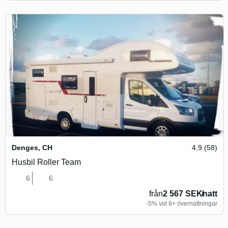
Denges
,
CH
4.9 (58)
Husbil Roller Team
6
6
från
2 567 SEK
/
natt
-5% vid 8+ övernattningar