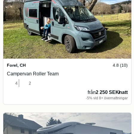
Forel
,
CH
4.8 (10)
Campervan Roller Team
4
2
från
2 250 SEK
/
natt
-5% vid 8+ övernattningar