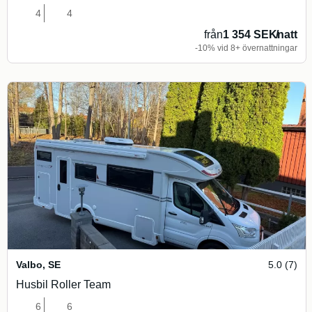
4
4
från
1 354 SEK
/
natt
-10% vid 8+ övernattningar
Valbo
,
SE
5.0 (7)
Husbil Roller Team
6
6