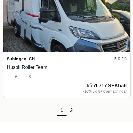
Subingen
,
CH
5.0 (1)
Husbil Roller Team
6
6
från
1 717 SEK
/
natt
-10% vid 8+ övernattningar
1
2