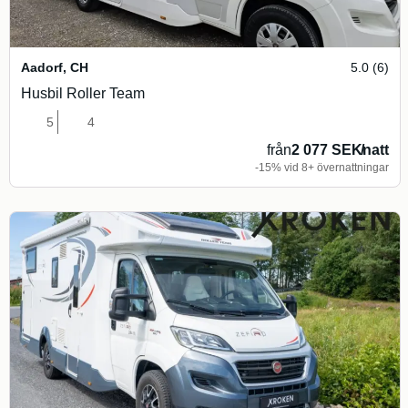
Aadorf
,
CH
5.0 (6)
Husbil Roller Team
5
4
från
2 077 SEK
/
natt
-15% vid 8+ övernattningar