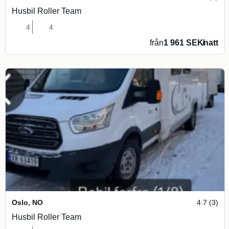
Husbil Roller Team
4
4
från
1 961 SEK
/
natt
Oslo
,
NO
4.7 (3)
Husbil Roller Team