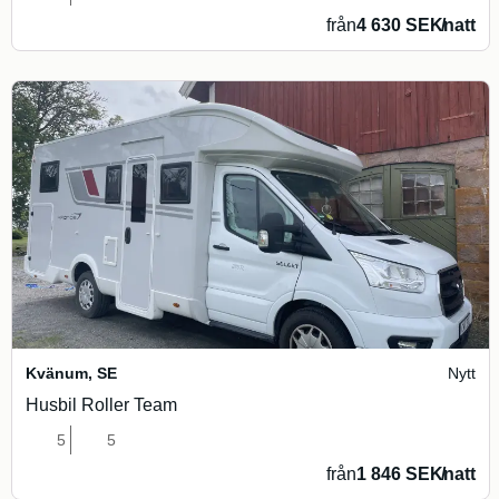
från
4 630 SEK
/
natt
Kvänum
,
SE
Nytt
Husbil Roller Team
5
5
från
1 846 SEK
/
natt