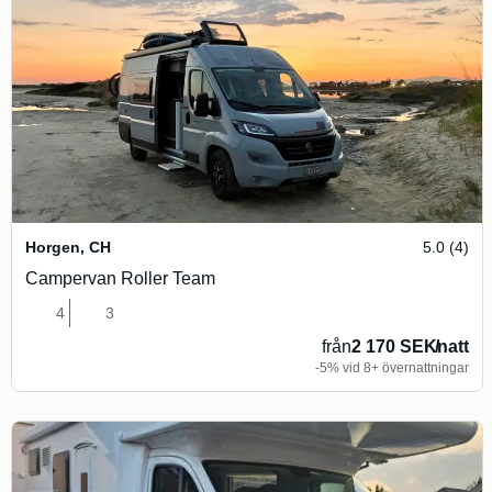
Horgen
,
CH
5.0 (4)
Campervan Roller Team
4
3
från
2 170 SEK
/
natt
-5% vid 8+ övernattningar