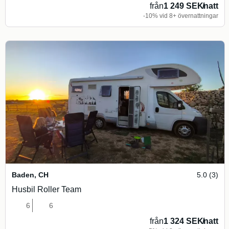
från
1 249 SEK
/
natt
-10% vid 8+ övernattningar
Baden
,
CH
5.0 (3)
Husbil Roller Team
6
6
från
1 324 SEK
/
natt