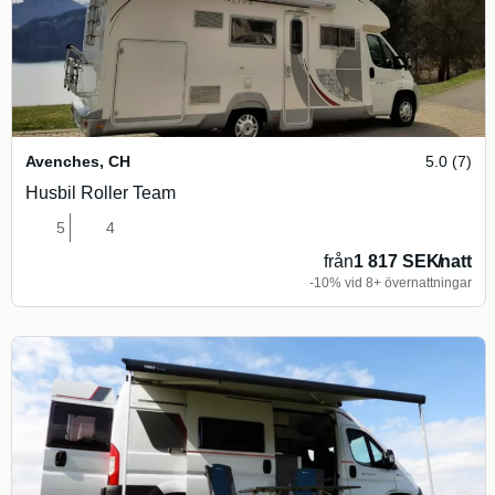
Avenches
,
CH
5.0 (7)
Husbil Roller Team
5
4
från
1 817 SEK
/
natt
-10% vid 8+ övernattningar