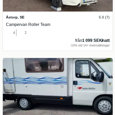
Åstorp
,
SE
5.0 (7)
Campervan Roller Team
4
2
från
1 099 SEK
/
natt
-10% vid 14+ övernattningar