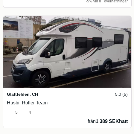
-5% vid 8+ övernattningar
Glattfelden
,
CH
5.0 (5)
Husbil Roller Team
5
4
från
1 389 SEK
/
natt