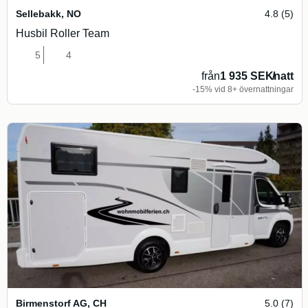
Sellebakk
,
NO
4.8 (5)
Husbil Roller Team
5
4
från
1 935 SEK
/
natt
-15% vid 8+ övernattningar
Birmenstorf AG
,
CH
5.0 (7)