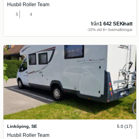
Husbil Roller Team
5
4
från
1 642 SEK
/
natt
-10% vid 8+ övernattningar
Linköping
,
SE
5.0 (17)
Husbil Roller Team