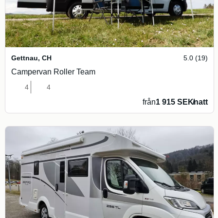
Gettnau
,
CH
5.0 (19)
Campervan Roller Team
4
4
från
1 915 SEK
/
natt