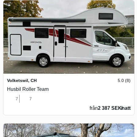
Volketswil
,
CH
5.0 (8)
Husbil Roller Team
7
7
från
2 387 SEK
/
natt