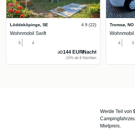
Löddeköpinge
,
SE
4.9 (22)
Tromsø
,
NO
Wohnmobil Swift
Wohnmobil 
5
4
4
3
ab
144 EUR
/
Nacht
-10% ab 8 Nächten
Werde Teil von
Campingfahrzeu
Mietpreis.